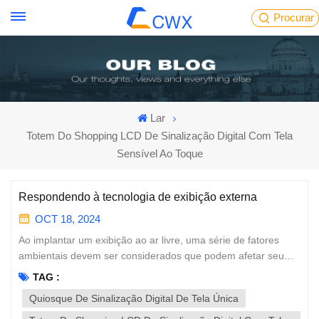
Procurar
Lar
Totem Do Shopping LCD De Sinalização Digital Com Tela
Sensível Ao Toque
Respondendo à tecnologia de exibição externa
OCT 18, 2024
Ao implantar um exibição ao ar livre, uma série de fatores
ambientais devem ser considerados que podem afetar seu
desempenho e durabilidade. Esses fatores não são apenas a
TAG :
exposição a fatores climáticos; Abrangem uma série de
Quiosque De Sinalização Digital De Tela Única
desafios naturais e climáticos que exigem tecnologia
avançada para serem resolvidos. Temperaturas extremas: