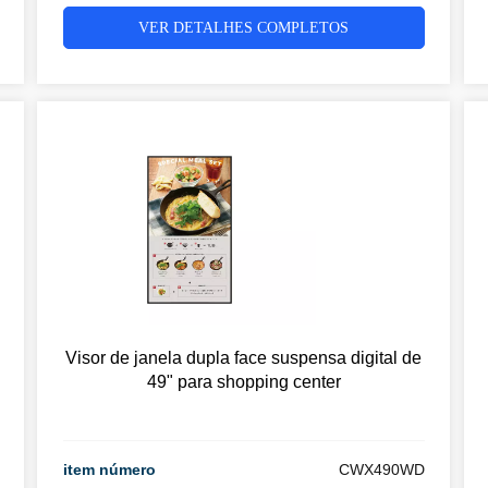
VER DETALHES COMPLETOS
Visor de janela dupla face suspensa digital de
49" para shopping center
item número
CWX490WD