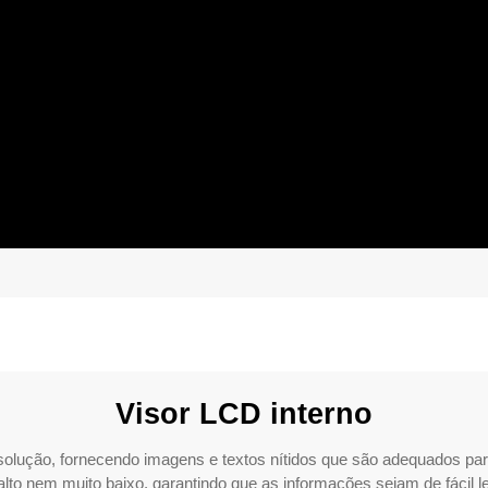
Visor LCD interno
resolução, fornecendo imagens e textos nítidos que são adequados pa
 alto nem muito baixo, garantindo que as informações sejam de fácil l