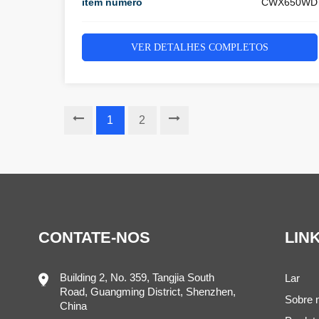
item número
CWX650WD
VER DETALHES COMPLETOS
1
2
CONTATE-NOS
LIN
Building 2, No. 359, Tangjia South
Lar
Road, Guangming District, Shenzhen,
Sobre 
China