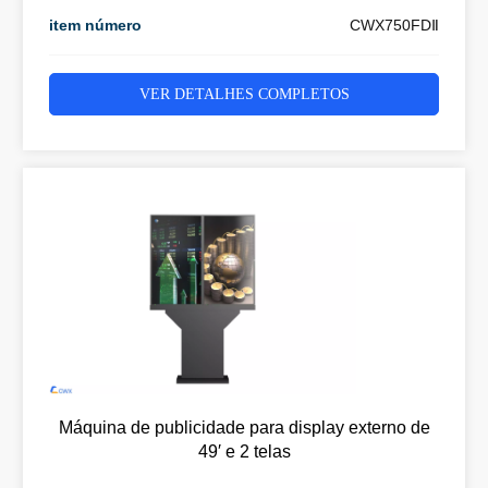
item número
CWX750FDⅡ
VER DETALHES COMPLETOS
Máquina de publicidade para display externo de
49′ e 2 telas