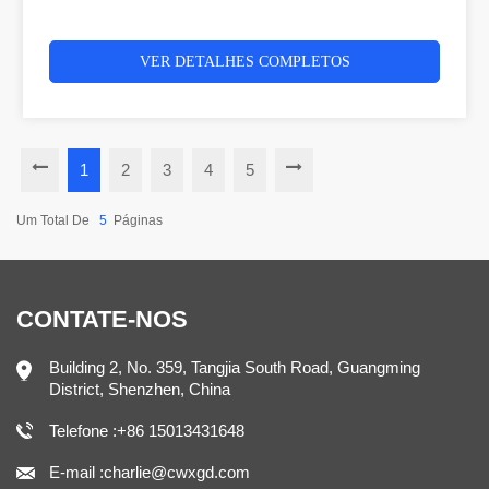
VER DETALHES COMPLETOS
1
2
3
4
5
Um Total De
5
Páginas
CONTATE-NOS
Building 2, No. 359, Tangjia South Road, Guangming
District, Shenzhen, China
Telefone :+86 15013431648
E-mail :charlie@cwxgd.com