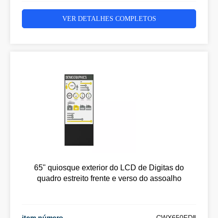
VER DETALHES COMPLETOS
65" quiosque exterior do LCD de Digitas do
quadro estreito frente e verso do assoalho
item número
CWX650FDⅡ