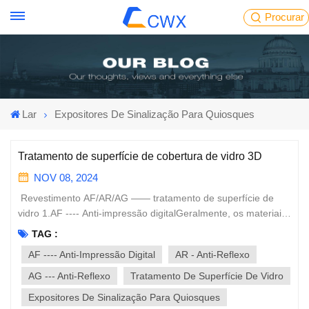
Procurar
Lar
Expositores De Sinalização Para Quiosques
Tratamento de superfície de cobertura de vidro 3D
NOV 08, 2024
Revestimento AF/AR/AG —— tratamento de superfície de
vidro 1.AF ---- Anti-impressão digitalGeralmente, os materiais
SiO2 + AF geralmente usam o método de revestimento por
TAG :
evaporação a vácuo. Uma camada de materiais
AF ---- Anti-Impressão Digital
AR - Anti-Reflexo
nanoquímicos é revestida na superfície externa do vidro para
minimizar a tensão superficial do vidro, e a área de contato
AG --- Anti-Reflexo
Tratamento De Superfície De Vidro
entre a poeira e a superfície do vidro é reduzida em 90%,
Expositores De Sinalização Para Quiosques
tornando-o forte hidrofobicidade, resistência ao óleo e anti -