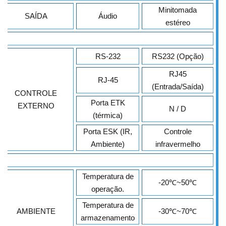
Minitomada
SAÍDA
Áudio
estéreo
RS-232
RS232 (Opção)
RJ45
RJ-45
(Entrada/Saída)
CONTROLE
Porta ETK
EXTERNO
N / D
(térmica)
Porta ESK (IR,
Controle
Ambiente)
infravermelho
Temperatura de
-20
℃
~50
℃
operação.
Temperatura de
AMBIENTE
-30
℃
~70
℃
armazenamento