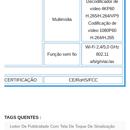
Decodificador de
vídeo 4KP60
H.265/H.264/VP9
Multimídia
Codificação de
vídeo 1080P60
H.264/H.265
Wi-Fi 2,4/5,0 GHz
Função sem fio
802.11
a/b/g/n/ac/ax
CERTIFICAÇÃO
CE/RoHS/FCC
TAGS QUENTES :
Leitor De Publicidade Com Tela De Toque De Sinalização