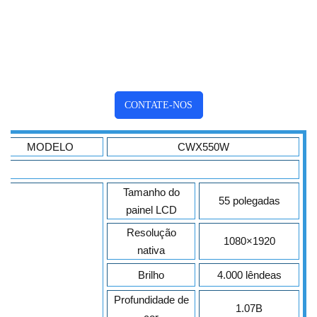
CONTATE-NOS
MODELO
CWX550W
Tamanho do
55 polegadas
painel LCD
Resolução
1080×1920
nativa
Brilho
4.000 lêndeas
Profundidade de
1.07B