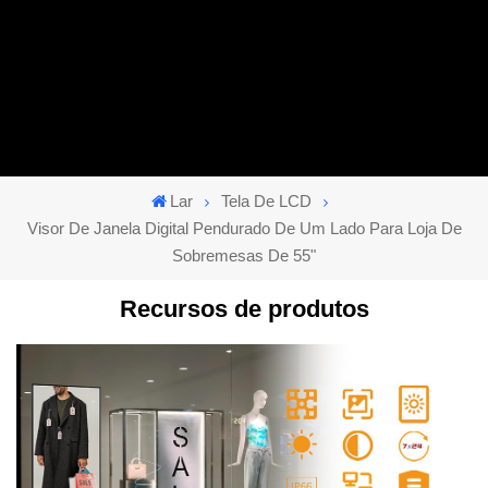
Lar
Tela De LCD
Visor De Janela Digital Pendurado De Um Lado Para Loja De
Sobremesas De 55"
Recursos de produtos