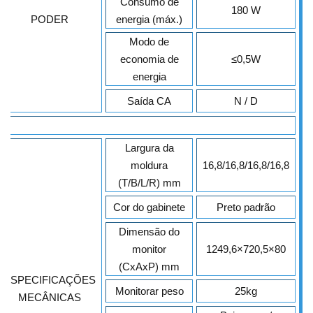
Consumo de
180 W
PODER
energia (máx.)
Modo de
economia de
≤
0,5W
energia
Saída CA
N / D
Largura da
moldura
16,8/16,8/16,8/16,8
(T/B/L/R) mm
Cor do gabinete
Preto padrão
Dimensão do
monitor
1249,6×720,5×80
(CxAxP) mm
ESPECIFICAÇÕES
Monitorar peso
25kg
MECÂNICAS